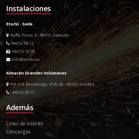
Instalaciones
Etorki - Sede
Avda. Pinoa, 8 - 48170, Zamudio
944 52 08 12
944 52 13 79
info@etorki.es
Almacén Grandes Volúmenes
Pol. Ind. Berreteaga - Pab 6B - 48150, Sondika
944 52 08 12
Además
Links de interés
Descargas