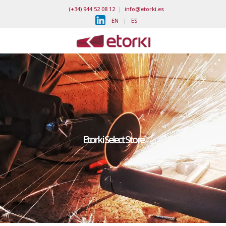
(+34) 944 52 08 12
|
info@etorki.es
EN
|
ES
Etorki Select Store