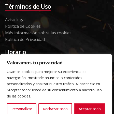
Términos de Uso
Aviso legal
Política de Cookies
Más información sobre las cookies
Política de Privacidad
Horario
Valoramos tu privacidad
Etorki - Sede
Usamos cookies para mejorar su experiencia de
Lunes a jueves 08:00 a 16:00
navegación, mostrarle anuncios o contenidos
Viernes: 08:00 a 14:00
personalizados y analizar nuestro tráfico. Al hacer clic en
“Aceptar todo” usted da su consentimiento a nuestro uso
Almacén Grandes Volúmenes
de las cookies.
Carga y descarga según horario acordado previo
Personalizar
Rechazar todo
Aceptar todo