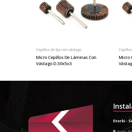
Cepillos de lija con vástago
Cepillos
Micro Cepillos De Láminas Con
Micro 
Vástago D.30x5x3
Vásta
Insta
Etorki - 
Avda. Pin