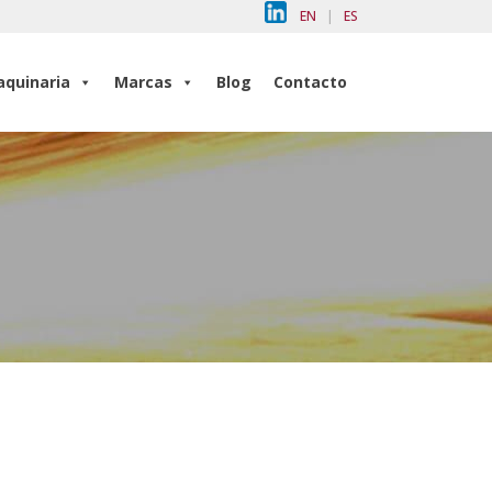
EN
|
ES
quinaria
Marcas
Blog
Contacto
quinaria
Marcas
Blog
Contacto