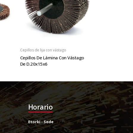
Cepillos de lija con vástago
Cepillos De Lámina Con Vástago
De D.20x15x6
Horario
Etorki - Sede