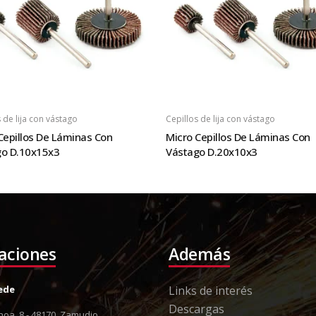
 de lija con vástago
Cepillos de lija con vástago
Cepillos De Láminas Con
Micro Cepillos De Láminas Con
go D.10x15x3
Vástago D.20x10x3
laciones
Además
Sede
Links de interés
Descargas
oa, 8 - 48170, Zamudio