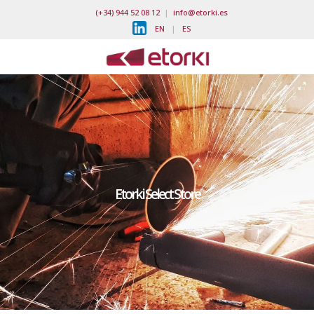
(+34) 944 52 08 12
|
info@etorki.es
EN
|
ES
Etorki Select Store