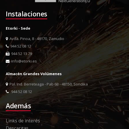
Instalaciones
Etorki - Sede
Avda. Pinoa, 8 - 48170, Zamudio
944 52 08 12
944 52 13 79
info@etorki.es
Almacén Grandes Volúmenes
Pol. Ind. Berreteaga - Pab 6B - 48150, Sondika
944 52 08 12
Además
Links de interés
Descargas