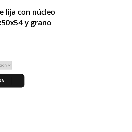
e lija con núcleo
x50x54 y grano
SA