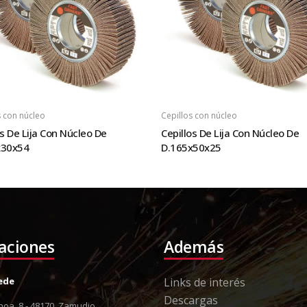
s con núcleo
Cepillos con núcleo
os De Lija Con Núcleo De
Cepillos De Lija Con Núcleo De
x30x54
D.165x50x25
laciones
Además
Sede
Links de interés
Descargas
oa, 8 - 48170, Zamudio