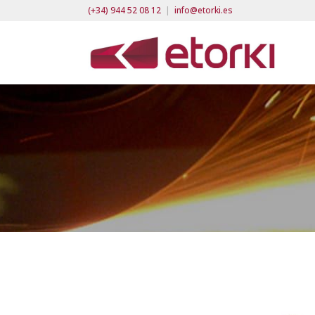
(+34) 944 52 08 12
|
info@etorki.es