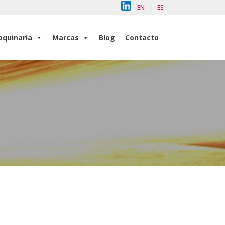
EN
|
ES
quinaria
Marcas
Blog
Contacto
quinaria
Marcas
Blog
Contacto