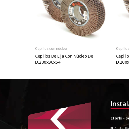
Cepillos con núcleo
Cepillo
Cepillos De Lija Con Núcleo De
Cepill
D.200x30x54
D.200
Insta
Etorki - 
Avda. Pin