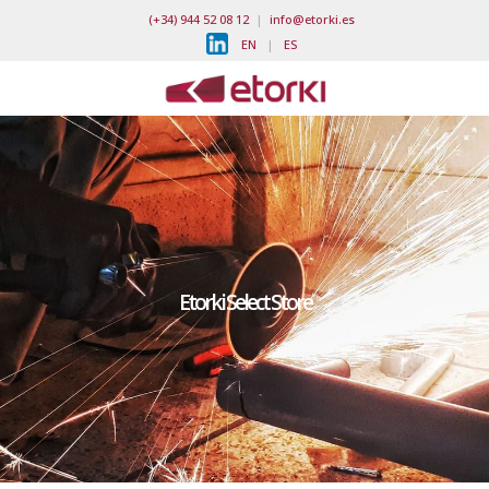
(+34) 944 52 08 12
|
info@etorki.es
EN
|
ES
Etorki Select Store