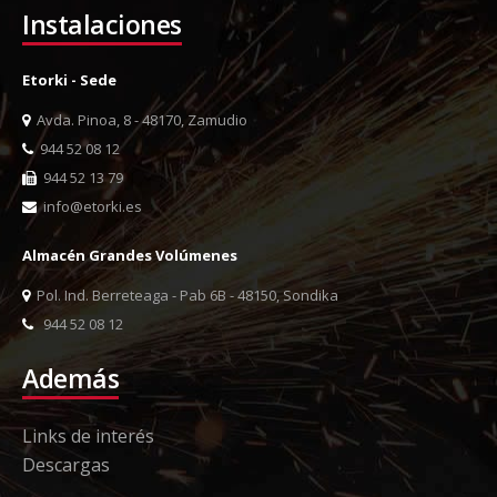
Instalaciones
Etorki - Sede
Avda. Pinoa, 8 - 48170, Zamudio
944 52 08 12
944 52 13 79
info@etorki.es
Almacén Grandes Volúmenes
Pol. Ind. Berreteaga - Pab 6B - 48150, Sondika
944 52 08 12
Además
Links de interés
Descargas