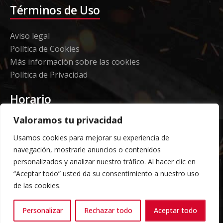
Términos de Uso
Aviso legal
Política de Cookies
Más información sobre las cookies
Política de Privacidad
Horario
Valoramos tu privacidad
Etorki - Sede
Usamos cookies para mejorar su experiencia de
Lunes a jueves 08:00 a 16:00
navegación, mostrarle anuncios o contenidos
Viernes: 08:00 a 14:00
personalizados y analizar nuestro tráfico. Al hacer clic en
“Aceptar todo” usted da su consentimiento a nuestro uso
Almacén Grandes Volúmenes
de las cookies.
Carga y descarga según horario acordado previo
Personalizar
Rechazar todo
Aceptar todo