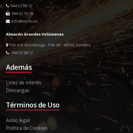
944 52 08 12
944 52 13 79
info@etorki.es
Almacén Grandes Volúmenes
Pol. Ind. Berreteaga - Pab 6B - 48150, Sondika
944 52 08 12
Además
Links de interés
Descargas
Términos de Uso
Aviso legal
Política de Cookies