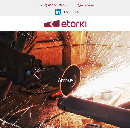
(+34) 944 52 08 12
|
info@etorki.es
EN
|
ES
Archive