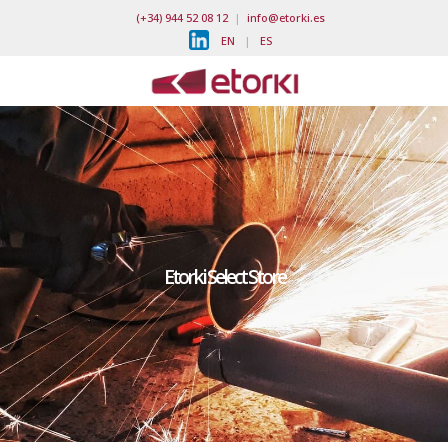
(+34) 944 52 08 12
|
info@etorki.es
EN
|
ES
Etorki Select Store