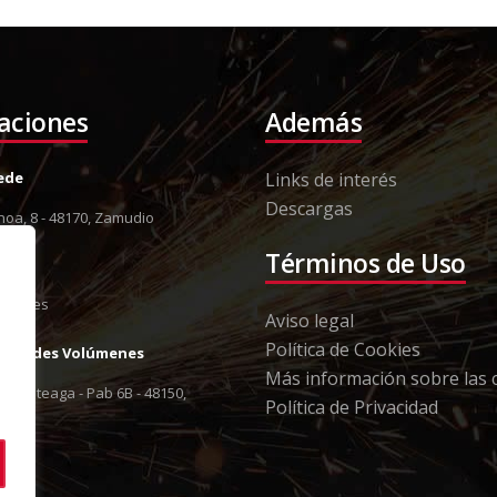
laciones
Además
Sede
Links de interés
Descargas
oa, 8 - 48170, Zamudio
8 12
Términos de Uso
13 79
orki.es
Aviso legal
Política de Cookies
Grandes Volúmenes
Más información sobre las 
 Berreteaga - Pab 6B - 48150,
Política de Privacidad
8 12