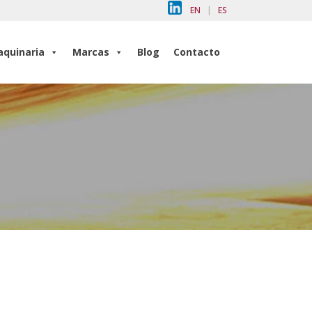
EN
|
ES
quinaria
Marcas
Blog
Contacto
quinaria
Marcas
Blog
Contacto