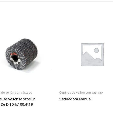
s de vellón con vástago
Cepillos de vellón con vástago
os De Vellón Mixtos En
Satinadora Manual
l De D.104x100xF.19