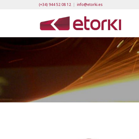
(+34) 944 52 08 12
|
info@etorki.es