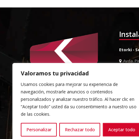
Insta
Etorki - 
Avda. Pin
944 52 0
Valoramos tu privacidad
944 52 
Usamos cookies para mejorar su experiencia de
info@et
navegación, mostrarle anuncios o contenidos
Almacén 
personalizados y analizar nuestro tráfico. Al hacer clic en
“Aceptar todo” usted da su consentimiento a nuestro uso
Pol. Ind.
de las cookies.
Sondika
944 52 0
Personalizar
Rechazar todo
Aceptar todo