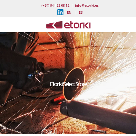
(+34) 944 52 08 12
|
info@etorki.es
EN
|
ES
Etorki Select Store