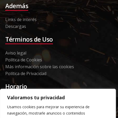
Además
Links de interés
Descargas
Términos de Uso
Aviso legal
Política de Cookies
Más información sobre las cookies
Política de Privacidad
Horario
Valoramos tu privacidad
Etorki - Sede
Usamos cookies para mejorar su experiencia de
Lunes a jueves 08:00 a 16:00
navegación, mostrarle anuncios o contenidos