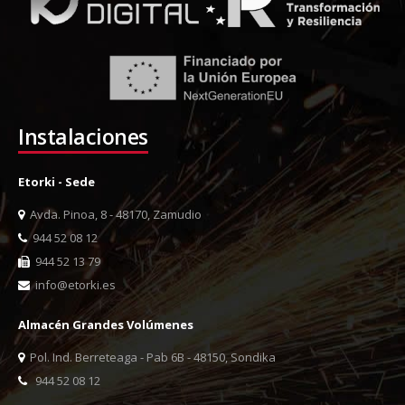
Instalaciones
Etorki - Sede
Avda. Pinoa, 8 - 48170, Zamudio
944 52 08 12
944 52 13 79
info@etorki.es
Almacén Grandes Volúmenes
Pol. Ind. Berreteaga - Pab 6B - 48150, Sondika
944 52 08 12