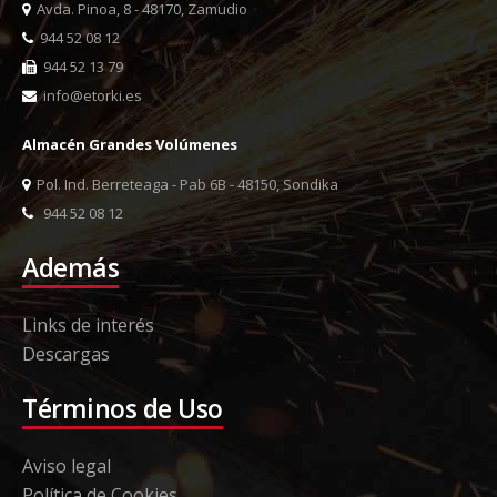
Avda. Pinoa, 8 - 48170, Zamudio
944 52 08 12
944 52 13 79
info@etorki.es
Almacén Grandes Volúmenes
Pol. Ind. Berreteaga - Pab 6B - 48150, Sondika
944 52 08 12
Además
Links de interés
Descargas
Términos de Uso
Aviso legal
Política de Cookies