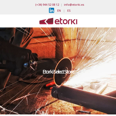
(+34) 944 52 08 12
|
info@etorki.es
EN
|
ES
Etorki Select Store