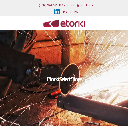
(+34) 944 52 08 12
|
info@etorki.es
EN
|
ES
Etorki Select Store