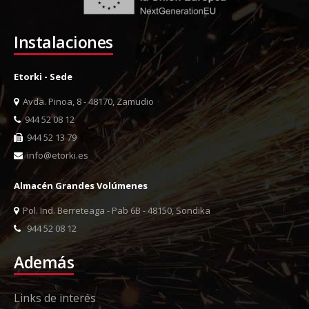
Instalaciones
Etorki - Sede
Avda. Pinoa, 8 - 48170, Zamudio
944 52 08 12
944 52 13 79
info@etorki.es
Almacén Grandes Volúmenes
Pol. Ind. Berreteaga - Pab 6B - 48150, Sondika
944 52 08 12
Además
Links de interés