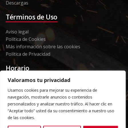
Descargas
Términos de Uso
Aviso legal
Política de Cookies
Más información sobre las cookies
Política de Privacidad
Horario
Valoramos tu privacidad
Etorki - Sede
Usamos cookies para mejorar su experiencia de
Lunes a jueves 08:00 a 16:00
navegación, mostrarle anuncios o contenidos
Viernes: 08:00 a 14:00
personalizados y analizar nuestro tráfico. Al hacer clic en
“Aceptar todo” usted da su consentimiento a nuestro uso
Almacén Grandes Volúmenes
de las cookies.