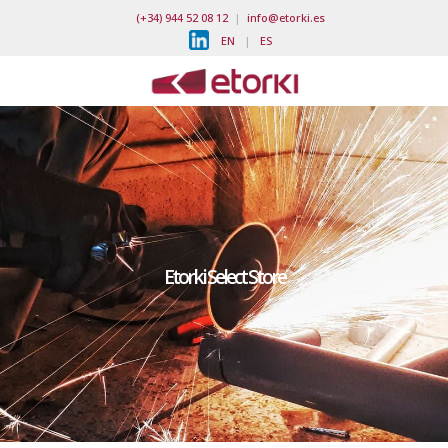
(+34) 944 52 08 12
|
info@etorki.es
EN
|
ES
Etorki Select Store