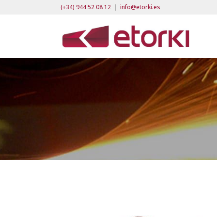
(+34) 944 52 08 12
|
info@etorki.es