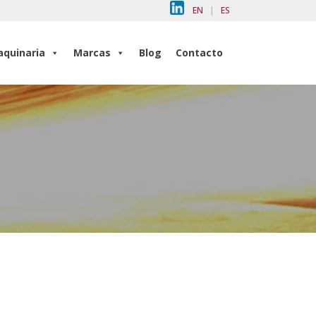
EN
|
ES
quinaria
Marcas
Blog
Contacto
quinaria
Marcas
Blog
Contacto