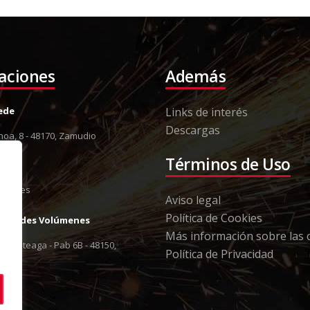
laciones
Además
Sede
Links de interés
Descargas
oa, 8 - 48170, Zamudio
8 12
Términos de Uso
13 79
orki.es
Aviso legal
Política de Cookies
Grandes Volúmenes
Más información sobre las 
 Berreteaga - Pab 6B - 48150,
Política de Privacidad
8 12