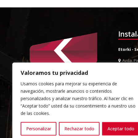
Insta
Etorki - 
Avda. Pin
944 52 0
Valoramos tu privacidad
944 52 
Usamos cookies para mejorar su experiencia de
info@et
navegación, mostrarle anuncios o contenidos
Almacén 
personalizados y analizar nuestro tráfico. Al hacer clic en
“Aceptar todo” usted da su consentimiento a nuestro uso
Pol. Ind.
de las cookies.
Sondika
944 52 0
Personalizar
Rechazar todo
Aceptar todo