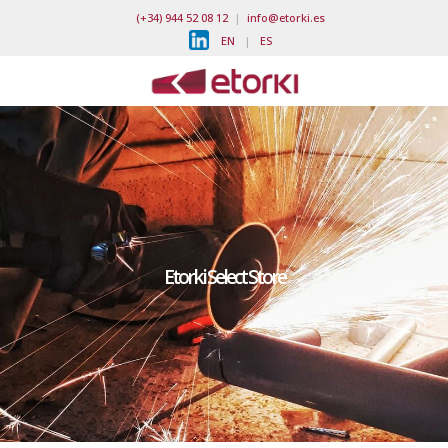
(+34) 944 52 08 12
|
info@etorki.es
EN
|
ES
Etorki Select Store