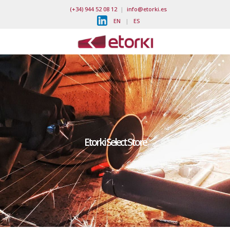
(+34) 944 52 08 12
|
info@etorki.es
EN
|
ES
Etorki Select Store