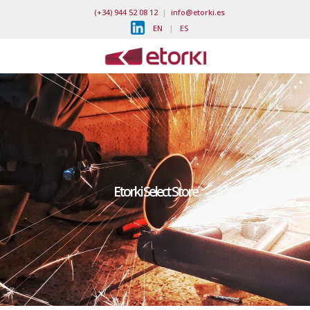
(+34) 944 52 08 12
|
info@etorki.es
EN
|
ES
Etorki Select Store