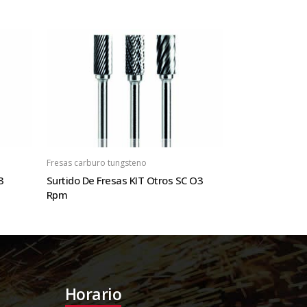
Fresas carburo tungsteno
3
Surtido De Fresas KIT Otros SC O3
Rpm
Horario