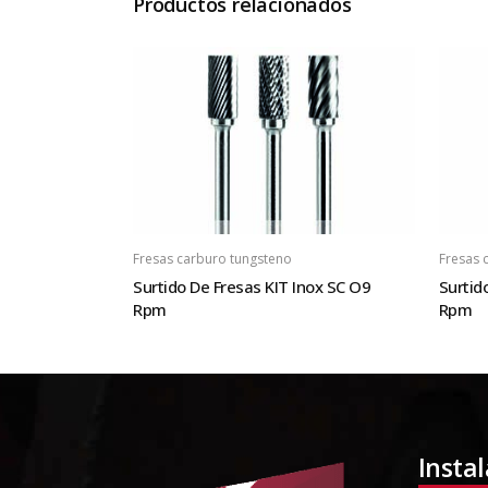
Productos relacionados
Fresas carburo tungsteno
Fresas 
Surtido De Fresas KIT Inox SC O9
Surtid
Rpm
Rpm
Insta