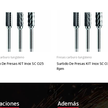
carburo tungsteno
Fresas carburo tungsteno
o De Fresas KIT Inox SC O25
Surtido De Fresas KIT Inox SC O
Rpm
laciones
Además