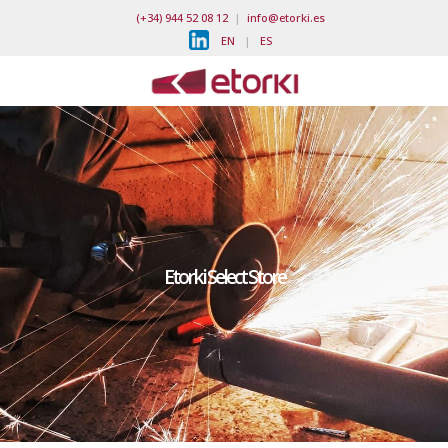
(+34) 944 52 08 12
|
info@etorki.es
EN
|
ES
Etorki Select Store