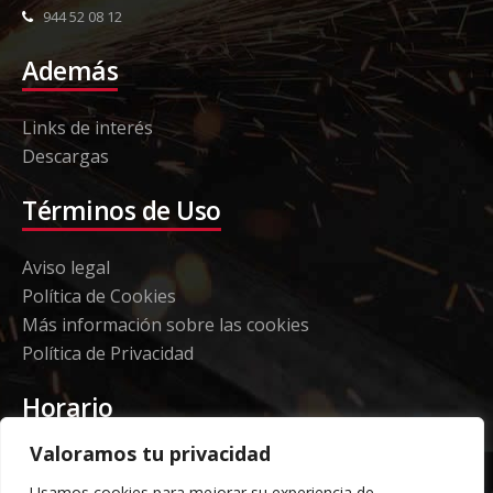
944 52 08 12
Además
Links de interés
Descargas
Términos de Uso
Aviso legal
Política de Cookies
Más información sobre las cookies
Política de Privacidad
Horario
Valoramos tu privacidad
Etorki - Sede
Usamos cookies para mejorar su experiencia de