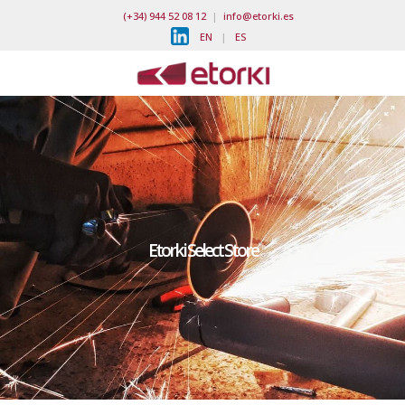
(+34) 944 52 08 12
|
info@etorki.es
EN
|
ES
Etorki Select Store