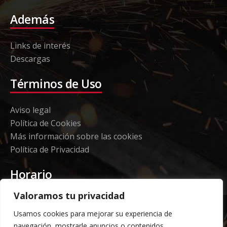
Además
Links de interés
Descargas
Términos de Uso
Aviso legal
Política de Cookies
Más información sobre las cookies
Política de Privacidad
Horario
Valoramos tu privacidad
Etorki - Sede
Usamos cookies para mejorar su experiencia de
Lunes a jueves 08:00 a 16:00
navegación, mostrarle anuncios o contenidos