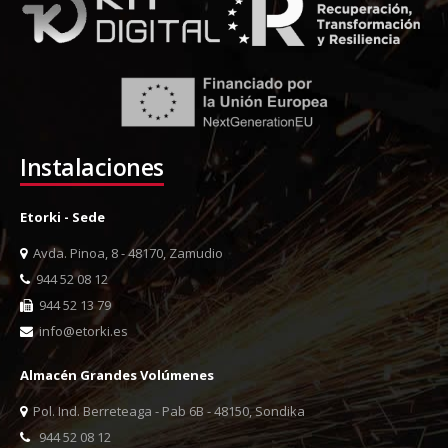
Instalaciones
Etorki - Sede
Avda. Pinoa, 8 - 48170, Zamudio
944 52 08 12
944 52 13 79
info@etorki.es
Almacén Grandes Volúmenes
Pol. Ind. Berreteaga - Pab 6B - 48150, Sondika
944 52 08 12