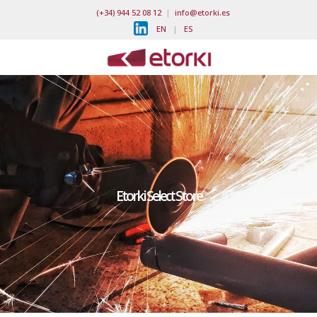
(+34) 944 52 08 12
|
info@etorki.es
EN
|
ES
Etorki Select Store