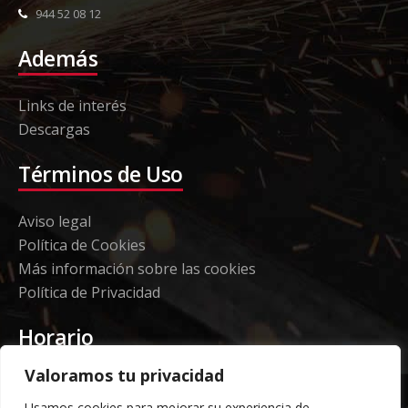
944 52 08 12
Además
Links de interés
Descargas
Términos de Uso
Aviso legal
Política de Cookies
Más información sobre las cookies
Política de Privacidad
Horario
Valoramos tu privacidad
Etorki - Sede
Usamos cookies para mejorar su experiencia de