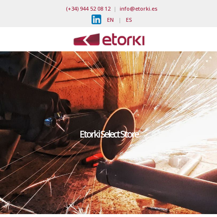
(+34) 944 52 08 12
|
info@etorki.es
EN
|
ES
Etorki Select Store