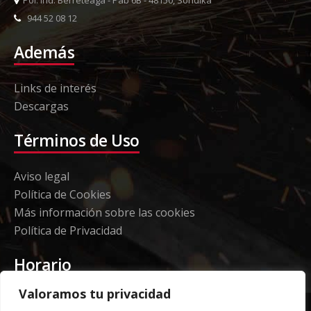
944 52 08 12
Además
Links de interés
Descargas
Términos de Uso
Aviso legal
Política de Cookies
Más información sobre las cookies
Política de Privacidad
Horario
Valoramos tu privacidad
Etorki - Sede