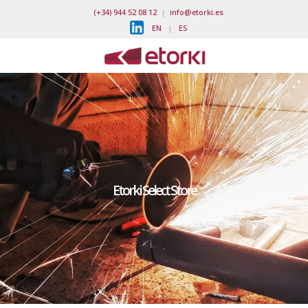
(+34) 944 52 08 12
|
info@etorki.es
EN
|
ES
Etorki Select Store