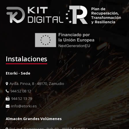
Instalaciones
Etorki - Sede
Avda. Pinoa, 8 - 48170, Zamudio
944 52 08 12
944 52 13 79
info@etorki.es
Almacén Grandes Volúmenes
Pol. Ind. Berreteaga - Pab 6B - 48150, Sondika