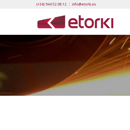
(+34) 944 52 08 12
|
info@etorki.es