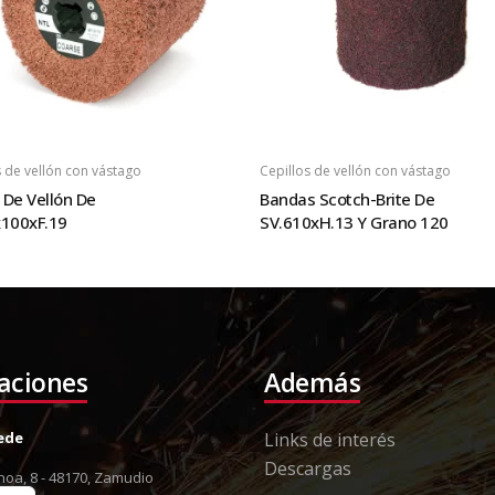
s de vellón con vástago
Cepillos de vellón con vástago
o De Vellón De
Bandas Scotch-Brite De
100xF.19
SV.610xH.13 Y Grano 120
laciones
Además
Sede
Links de interés
Descargas
oa, 8 - 48170, Zamudio