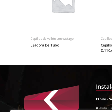
Cepillos de vellón con vástago
Cepillo
Lijadora De Tubo
Cepill
D.110x
Insta
Etorki - 
Avda. Pin