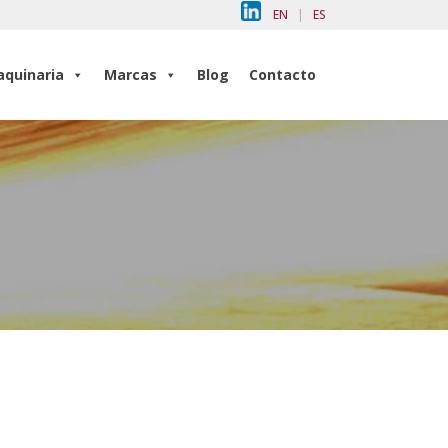
EN
|
ES
quinaria
Marcas
Blog
Contacto
quinaria
Marcas
Blog
Contacto