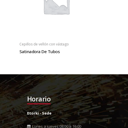
Cepillos de vellón con vástago
Satinadora De Tubos
Horario
Etorki - Sede
Lunes a jueves 08:00 a 16:00