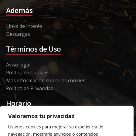
Además
Links de interés
Descargas
Términos de Uso
Aviso legal
Política de Cookies
Más información sobre las cookies
Política de Privacidad
Horario
Valoramos tu privacidad
Etorki - Sede
Usamos cookies para mejorar su experiencia de
Lunes a jueves 08:00 a 16:00
navegación, mostrarle anuncios o contenidos