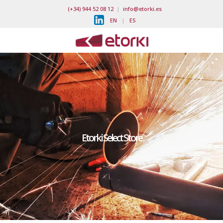
(+34) 944 52 08 12
|
info@etorki.es
EN
|
ES
Etorki Select Store