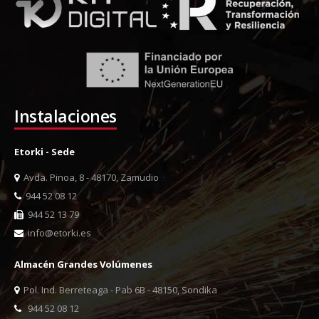
Instalaciones
Etorki - Sede
Avda. Pinoa, 8 - 48170, Zamudio
944 52 08 12
944 52 13 79
info@etorki.es
Almacén Grandes Volúmenes
Pol. Ind. Berreteaga - Pab 6B - 48150, Sondika
944 52 08 12