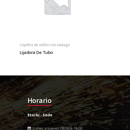
Cepillos de vellón con vástago
Lijadora De Tubo
Horario
Etorki - Sede
Lunes a jueves 08:00 a 16:00