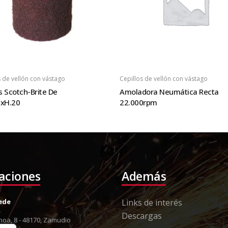
s de vellón con vástago
Cepillos de vellón con vástago
 Scotch-Brite De
Amoladora Neumática Recta
3xH.20
22.000rpm
laciones
Además
Sede
Links de interés
Descargas
oa, 8 - 48170, Zamudio