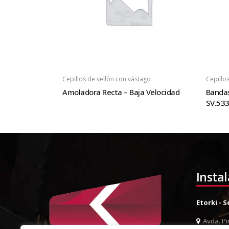
Cepillos de vellón con vástago
Cepillo
Amoladora Recta – Baja Velocidad
Bandas
SV.53
Insta
Etorki - 
Avda. Pin