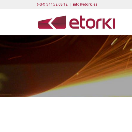
(+34) 944 52 08 12
|
info@etorki.es