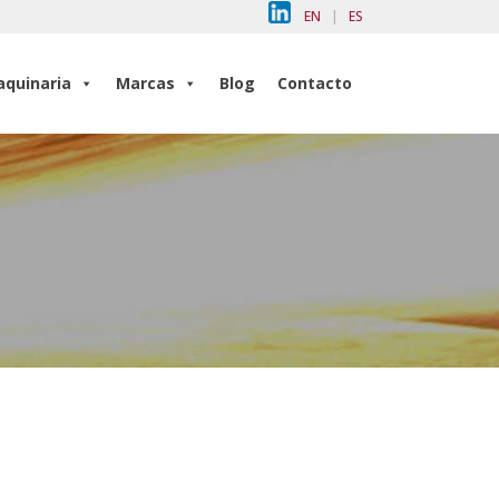
EN
|
ES
quinaria
Marcas
Blog
Contacto
quinaria
Marcas
Blog
Contacto