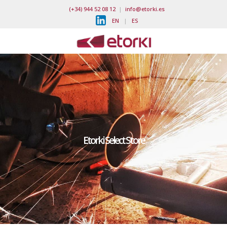
(+34) 944 52 08 12
|
info@etorki.es
EN
|
ES
Etorki Select Store