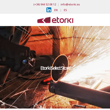
(+34) 944 52 08 12
|
info@etorki.es
EN
|
ES
Etorki Select Store