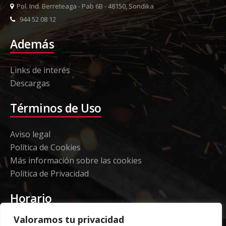
Pol. Ind. Berreteaga - Pab 6B - 48150, Sondika
944 52 08 12
Además
Links de interés
Descargas
Términos de Uso
Aviso legal
Política de Cookies
Más información sobre las cookies
Política de Privacidad
Horario
Valoramos tu privacidad
Etorki - Sede