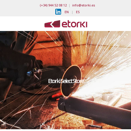
(+34) 944 52 08 12
|
info@etorki.es
EN
|
ES
Etorki Select Store