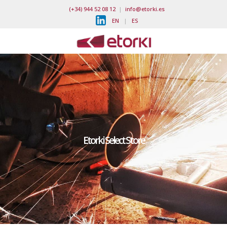
(+34) 944 52 08 12
|
info@etorki.es
EN
|
ES
Etorki Select Store