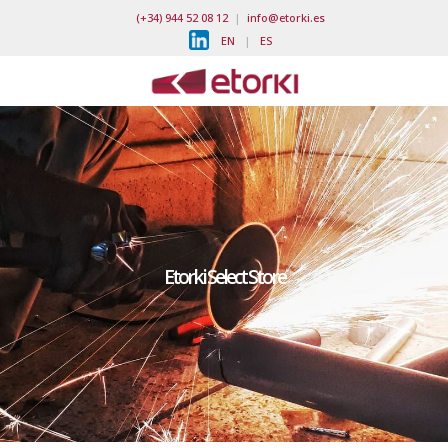
(+34) 944 52 08 12
|
info@etorki.es
EN
|
ES
Etorki Select Store