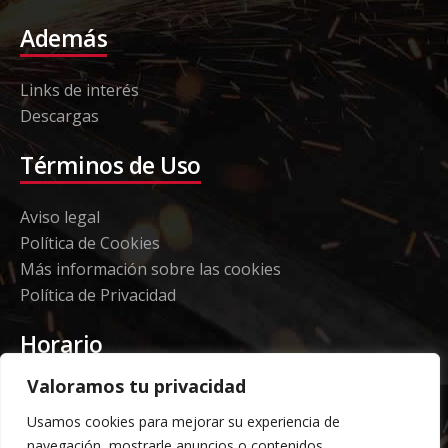
Además
Links de interés
Descargas
Términos de Uso
Aviso legal
Política de Cookies
Más información sobre las cookies
Política de Privacidad
Horario
Valoramos tu privacidad
Etorki - Sede
Usamos cookies para mejorar su experiencia de
Lunes a jueves 08:00 a 16:00
navegación, mostrarle anuncios o contenidos