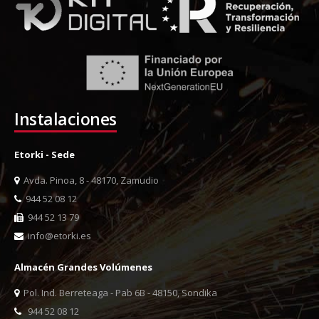
Instalaciones
Etorki - Sede
Avda. Pinoa, 8 - 48170, Zamudio
944 52 08 12
944 52 13 79
info@etorki.es
Almacén Grandes Volúmenes
Pol. Ind. Berreteaga - Pab 6B - 48150, Sondika
944 52 08 12