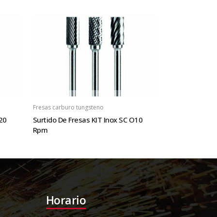
Fresas carburo tungsteno
20
Surtido De Fresas KIT Inox SC O10
Rpm
Horario