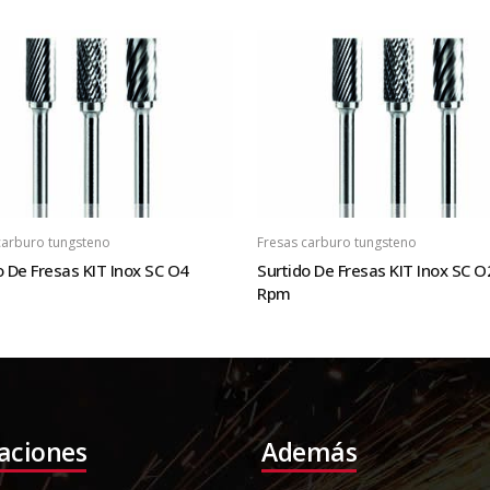
carburo tungsteno
Fresas carburo tungsteno
o De Fresas KIT Inox SC O4
Surtido De Fresas KIT Inox SC O
Rpm
laciones
Además