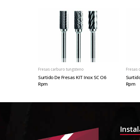
Fresas carburo tungsteno
Fresas 
Surtido De Fresas KIT Inox SC O6
Surtid
Rpm
Rpm
Insta