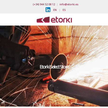
(+34) 944 52 08 12
|
info@etorki.es
EN
|
ES
Etorki Select Store