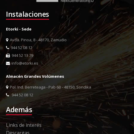
Instalaciones
Etorki - Sede
Avda. Pinoa, 8 - 48170, Zamudio
944 52 08 12
944 52 13 79
info@etorki.es
Almacén Grandes Volúmenes
Pol. Ind. Berreteaga - Pab 6B - 48150, Sondika
944 52 08 12
Además
Links de interés
Descargas