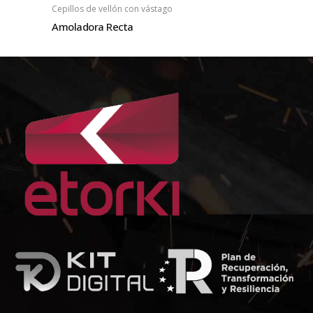
Cepillos de vellón con vástago
Amoladora Recta