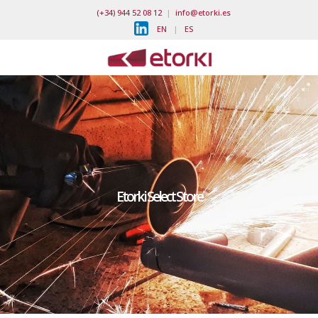
(+34) 944 52 08 12
|
info@etorki.es
EN
|
ES
Etorki Select Store