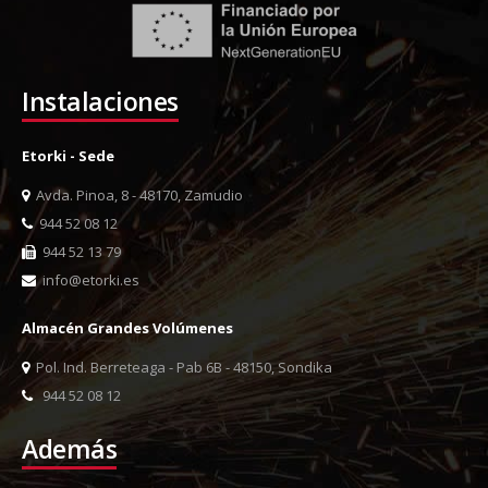
Instalaciones
Etorki - Sede
Avda. Pinoa, 8 - 48170, Zamudio
944 52 08 12
944 52 13 79
info@etorki.es
Almacén Grandes Volúmenes
Pol. Ind. Berreteaga - Pab 6B - 48150, Sondika
944 52 08 12
Además