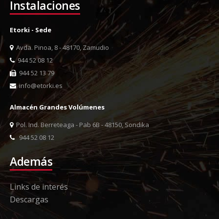
Instalaciones
Etorki - Sede
Avda. Pinoa, 8 - 48170, Zamudio
944 52 08 12
944 52 13 79
info@etorki.es
Almacén Grandes Volúmenes
Pol. Ind. Berreteaga - Pab 6B - 48150, Sondika
944 52 08 12
Además
Links de interés
Descargas