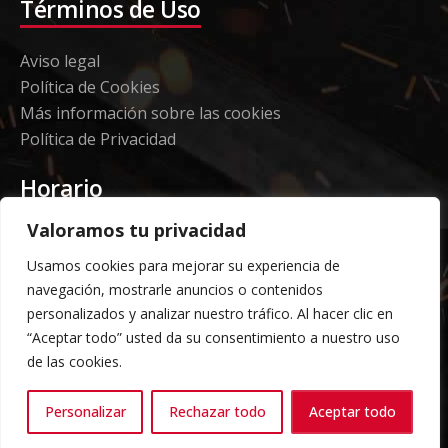
Términos de Uso
Aviso legal
Política de Cookies
Más información sobre las cookies
Política de Privacidad
Horario
Valoramos tu privacidad
Etorki - Sede
Usamos cookies para mejorar su experiencia de
Lunes a jueves 08:00 a 16:00
navegación, mostrarle anuncios o contenidos
Viernes: 08:00 a 14:00
personalizados y analizar nuestro tráfico. Al hacer clic en
“Aceptar todo” usted da su consentimiento a nuestro uso
Almacén Grandes Volúmenes
de las cookies.
Carga y descarga según horario acordado previo
Personalizar
Rechazar todo
Aceptar todo