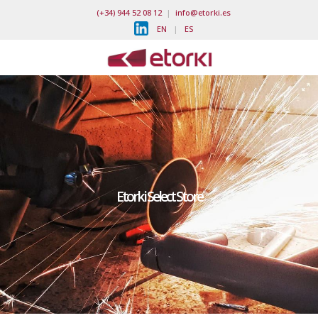
(+34) 944 52 08 12
|
info@etorki.es
EN
|
ES
Etorki Select Store