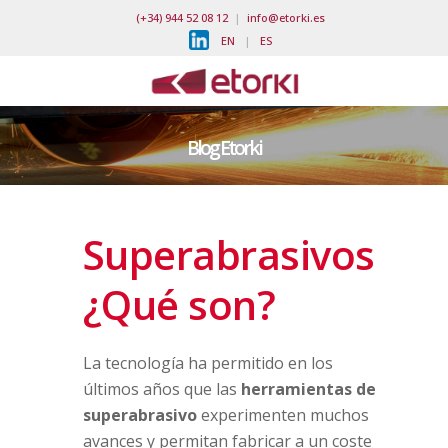
(+34) 944 52 08 12
|
info@etorki.es
EN
|
ES
Blog Etorki
Superabrasivos
¿Qué son?
La tecnología ha permitido en los
últimos años que las
herramientas de
superabrasivo
experimenten muchos
avances y permitan fabricar a un coste