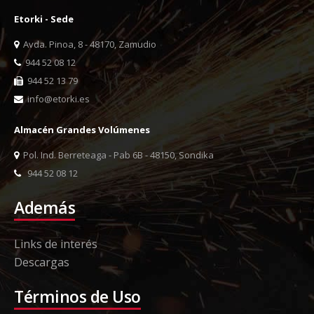
Etorki - Sede
Avda. Pinoa, 8 - 48170, Zamudio
944 52 08 12
944 52 13 79
info@etorki.es
Almacén Grandes Volúmenes
Pol. Ind. Berreteaga - Pab 6B - 48150, Sondika
944 52 08 12
Además
Links de interés
Descargas
Términos de Uso