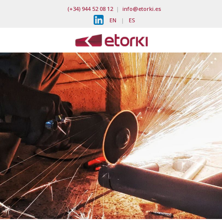
(+34) 944 52 08 12
|
info@etorki.es
EN
|
ES