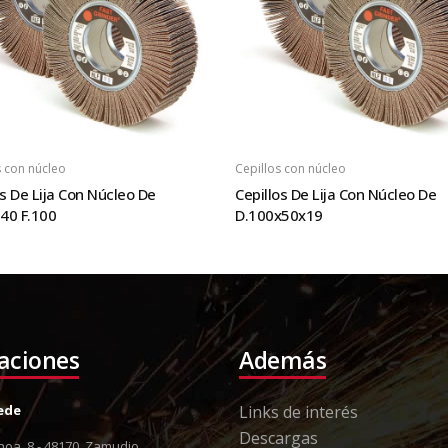
s con núcleo
Cepillos con núcleo
os De Lija Con Núcleo De
Cepillos De Lija Con Núcleo De
40 F.100
D.100x50x19
laciones
Además
Sede
Links de interés
Descargas
oa, 8 - 48170, Zamudio