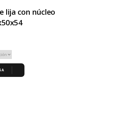
e lija con núcleo
x50x54
SA