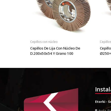
Cepillos con núcleo
Cepillo
Cepillos De Lija Con Núcleo De
Cepill
D.200x50x54 Y Grano 100
Ø250×
Insta
Etorki - 
Avda. Pin