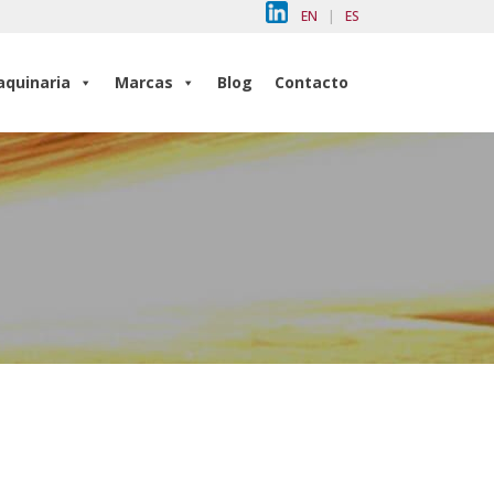
EN
|
ES
quinaria
Marcas
Blog
Contacto
quinaria
Marcas
Blog
Contacto