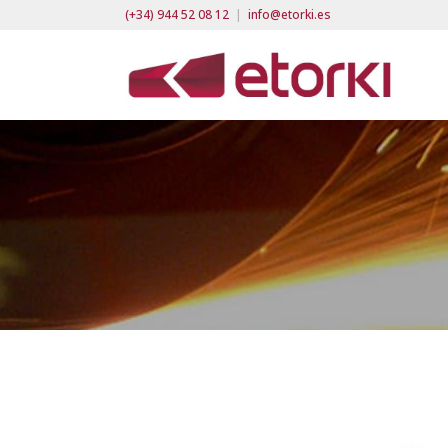
(+34) 944 52 08 12
|
info@etorki.es