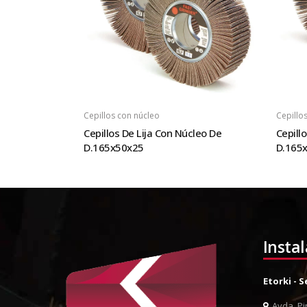
Cepillos con núcleo
Cepillo
Cepillos De Lija Con Núcleo De
Cepill
D.165x50x25
D.165
Insta
Etorki - 
Avda. Pin