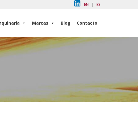
EN
|
ES
quinaria
Marcas
Blog
Contacto
quinaria
Marcas
Blog
Contacto