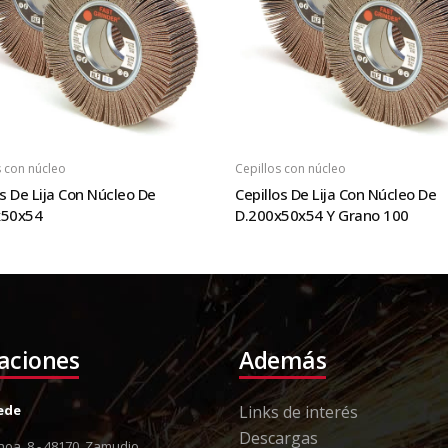
s con núcleo
Cepillos con núcleo
os De Lija Con Núcleo De
Cepillos De Lija Con Núcleo De
x50x54
D.200x50x54 Y Grano 100
laciones
Además
Sede
Links de interés
Descargas
oa, 8 - 48170, Zamudio