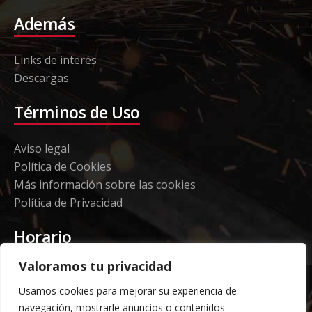
Además
Links de interés
Descargas
Términos de Uso
Aviso legal
Política de Cookies
Más información sobre las cookies
Política de Privacidad
Horario
Valoramos tu privacidad
Etorki - Sede
Usamos cookies para mejorar su experiencia de
Lunes a jueves 08:00 a 16:00
navegación, mostrarle anuncios o contenidos