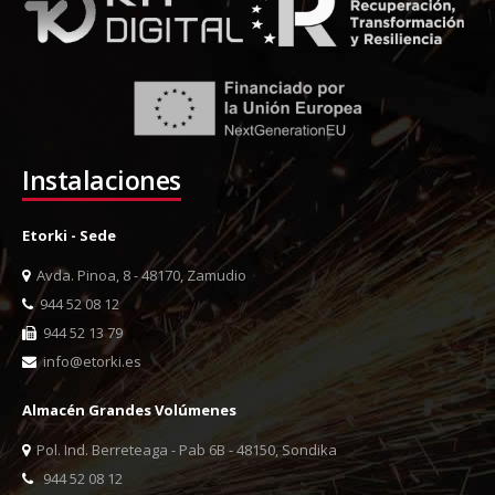
Instalaciones
Etorki - Sede
Avda. Pinoa, 8 - 48170, Zamudio
944 52 08 12
944 52 13 79
info@etorki.es
Almacén Grandes Volúmenes
Pol. Ind. Berreteaga - Pab 6B - 48150, Sondika
944 52 08 12