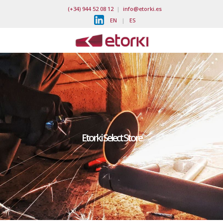
(+34) 944 52 08 12
|
info@etorki.es
EN
|
ES
Etorki Select Store