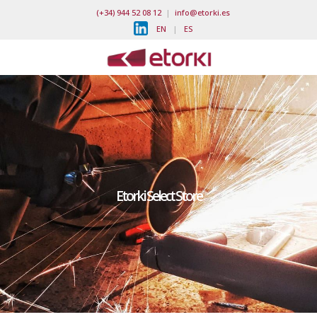
(+34) 944 52 08 12
|
info@etorki.es
EN
|
ES
Etorki Select Store