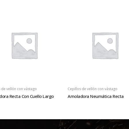
s de vellón con vástago
Cepillos de vellón con vástago
ora Recta Con Cuello Largo
Amoladora Neumática Recta