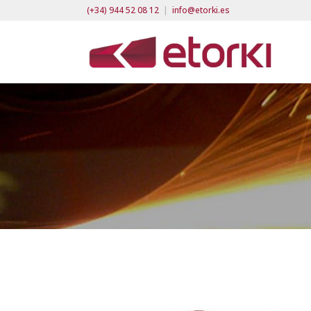
(+34) 944 52 08 12
|
info@etorki.es