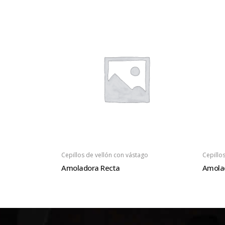
Cepillos de vellón con vástago
Cepillo
Amoladora Recta
Amolad