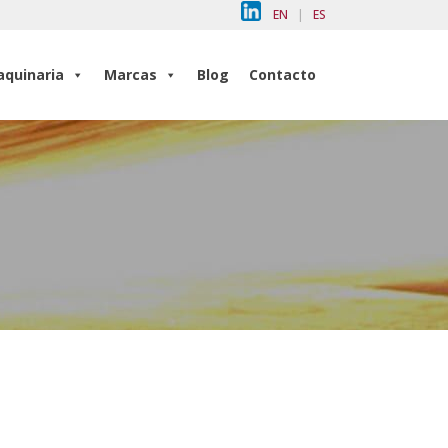
EN
|
ES
quinaria
Marcas
Blog
Contacto
quinaria
Marcas
Blog
Contacto