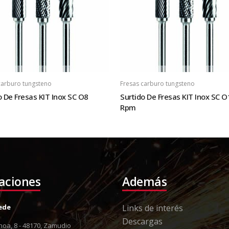
carburo tungsteno
Fresas carburo tungsteno
o De Fresas KIT Inox SC O8
Surtido De Fresas KIT Inox SC O
Rpm
laciones
Además
Sede
Links de interés
Descargas
oa, 8 - 48170, Zamudio