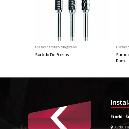
Fresas carburo tungsteno
Fresas 
Surtido De Fresas
Surtid
Rpm
Insta
Etorki - 
Avda. Pin