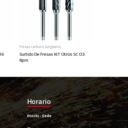
Fresas carburo tungsteno
16
Surtido De Fresas KIT Otros SC O3
Rpm
Horario
Etorki - Sede