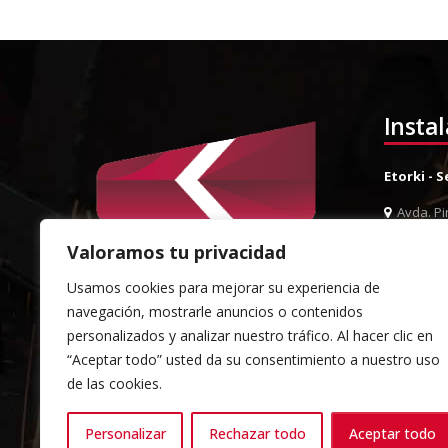
Insta
Etorki - 
Avda. Pin
944 52 0
Valoramos tu privacidad
944 52 
Usamos cookies para mejorar su experiencia de
info@et
navegación, mostrarle anuncios o contenidos
Almacén 
personalizados y analizar nuestro tráfico. Al hacer clic en
“Aceptar todo” usted da su consentimiento a nuestro uso
Pol. Ind.
de las cookies.
Sondika
944 52 0
Personalizar
Rechazar todo
Aceptar todo