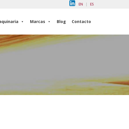
EN
|
ES
quinaria
Marcas
Blog
Contacto
quinaria
Marcas
Blog
Contacto