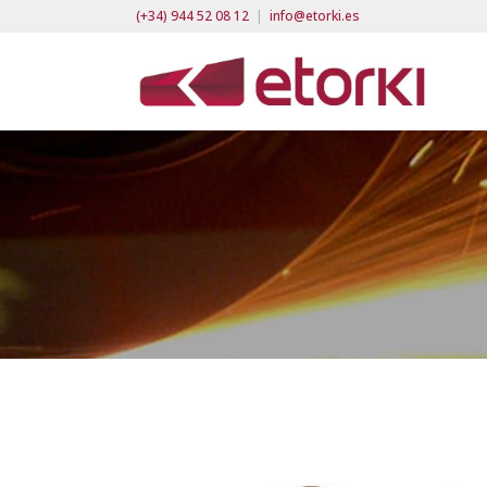
(+34) 944 52 08 12
|
info@etorki.es