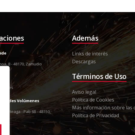
laciones
Además
Sede
Links de interés
Descargas
oa, 8 - 48170, Zamudio
8 12
Términos de Uso
13 79
orki.es
Aviso legal
Política de Cookies
Grandes Volúmenes
Más información sobre las 
 Berreteaga - Pab 6B - 48150,
Política de Privacidad
8 12