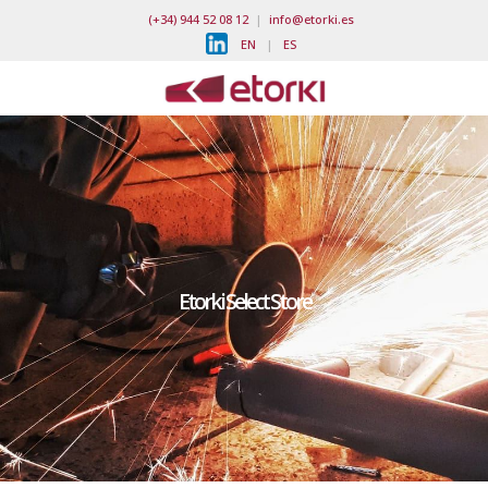
(+34) 944 52 08 12
|
info@etorki.es
EN
|
ES
Etorki Select Store