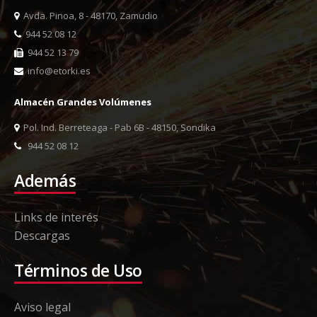
Avda. Pinoa, 8 - 48170, Zamudio
944 52 08 12
944 52 13 79
info@etorki.es
Almacén Grandes Volúmenes
Pol. Ind. Berreteaga - Pab 6B - 48150, Sondika
944 52 08 12
Además
Links de interés
Descargas
Términos de Uso
Aviso legal