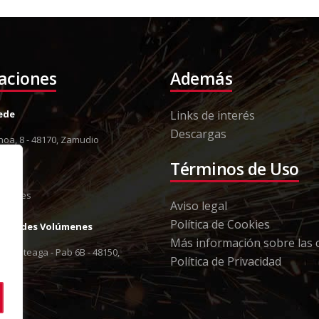
laciones
Además
Sede
Links de interés
Descargas
oa, 8 - 48170, Zamudio
8 12
Términos de Uso
13 79
orki.es
Aviso legal
Política de Cookies
Grandes Volúmenes
Más información sobre las 
 Berreteaga - Pab 6B - 48150,
Política de Privacidad
8 12