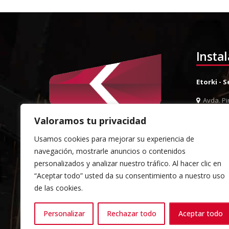
Insta
Etorki - 
Avda. Pin
944 52 0
Valoramos tu privacidad
944 52 
Usamos cookies para mejorar su experiencia de
info@et
navegación, mostrarle anuncios o contenidos
Almacén 
personalizados y analizar nuestro tráfico. Al hacer clic en
“Aceptar todo” usted da su consentimiento a nuestro uso
Pol. Ind.
de las cookies.
Sondika
944 52 0
Personalizar
Rechazar todo
Aceptar todo