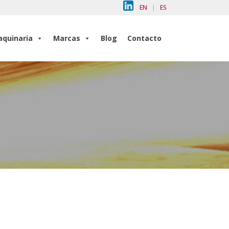
EN
|
ES
quinaria
Marcas
Blog
Contacto
quinaria
Marcas
Blog
Contacto