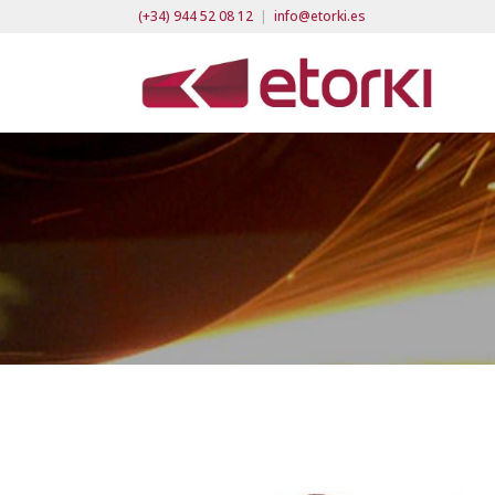
(+34) 944 52 08 12
|
info@etorki.es