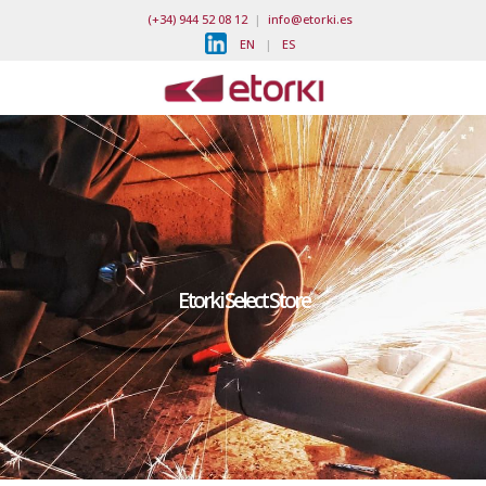
(+34) 944 52 08 12
|
info@etorki.es
EN
|
ES
Etorki Select Store