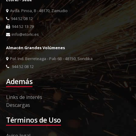
Avda. Pinoa, 8 - 48170, Zamudio
944 52 08 12
944 52 13 79
info@etorki.es
Almacén Grandes Volúmenes
Pol. Ind. Berreteaga - Pab 6B - 48150, Sondika
944 52 08 12
Además
Links de interés
Descargas
Términos de Uso
Aviso legal