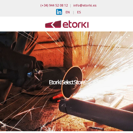
(+34) 944 52 08 12
|
info@etorki.es
EN
|
ES
Etorki Select Store