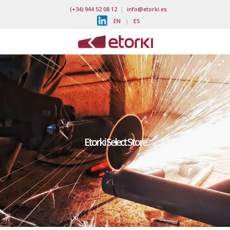
(+34) 944 52 08 12
|
info@etorki.es
EN
|
ES
Etorki Select Store