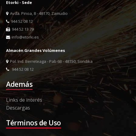
Etorki - Sede
Avda. Pinoa, 8 - 48170, Zamudio
944 52 08 12
944 52 13 79
info@etorki.es
Almacén Grandes Volúmenes
Pol. Ind. Berreteaga - Pab 6B - 48150, Sondika
944 52 08 12
Además
Links de interés
Descargas
Términos de Uso