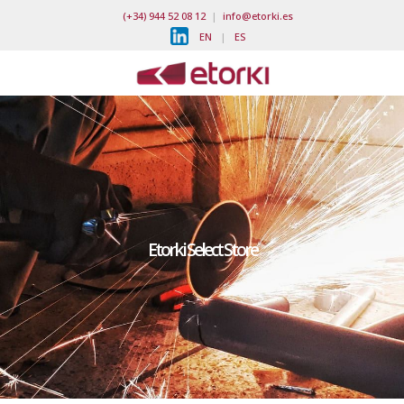
(+34) 944 52 08 12
|
info@etorki.es
EN
|
ES
Etorki Select Store