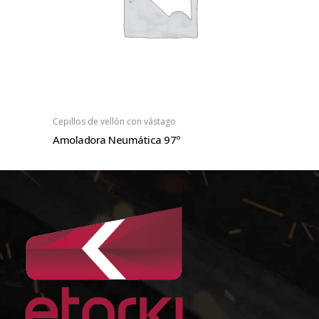
Cepillos de vellón con vástago
Amoladora Neumática 97º