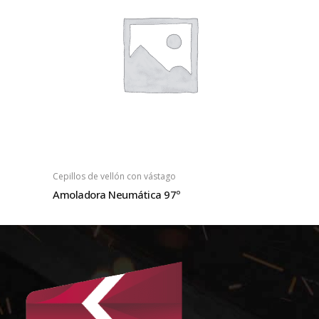
Cepillos de vellón con vástago
Amoladora Neumática 97º