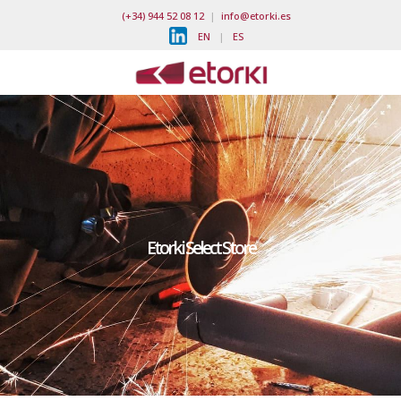
(+34) 944 52 08 12
|
info@etorki.es
EN
|
ES
Etorki Select Store